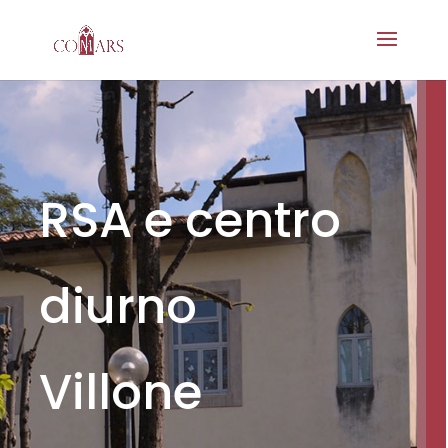
RSA e centro
diurno
Villone