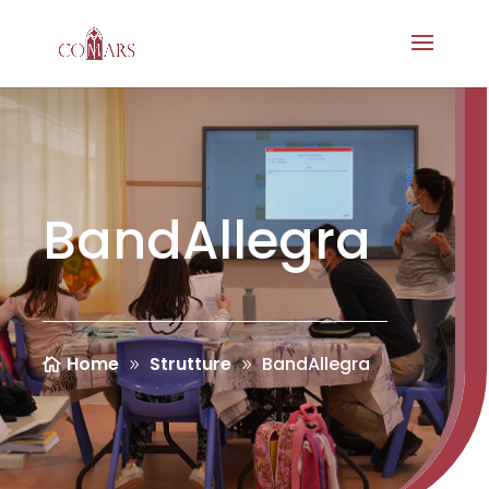
BandAllegra
Home
Strutture
BandAllegra